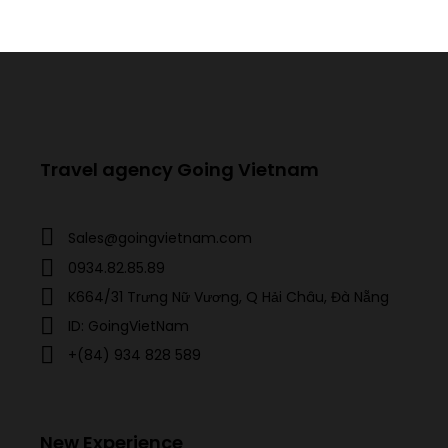
Travel agency Going Vietnam
Sales@goingvietnam.com
0934.82.85.89
K664/31 Trưng Nữ Vương, Q Hải Châu, Đà Nẵng
ID: GoingVietNam
+(84) 934 828 589
New Experience