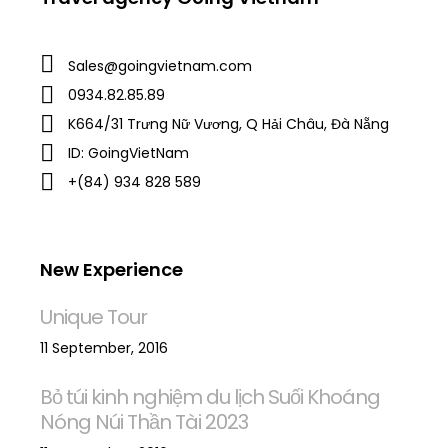
Sales@goingvietnam.com
0934.82.85.89
K664/31 Trưng Nữ Vương, Q Hải Châu, Đà Nẵng
ID: GoingVietNam
+(84) 934 828 589
New Experience
Unique Tour
11 September, 2016
Bỏ túi kinh nghiệm du lịch Suối Khoáng
Nóng Núi Thần Tài 2023