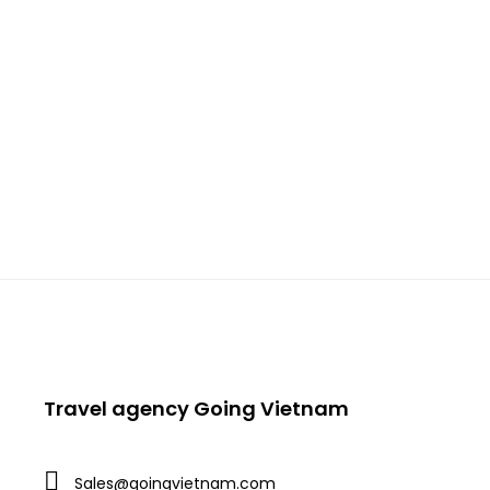
San Hô Phú Quốc Nautilus Namaste đa dạng
nhiều màu sắc – nơi đây kết hợp tự nhiên cùng
ươm trồng hơn 250 loài san hô quý hiếm và các
loài hải sinh vô cùng thú…
Travel agency Going Vietnam
Sales@goingvietnam.com