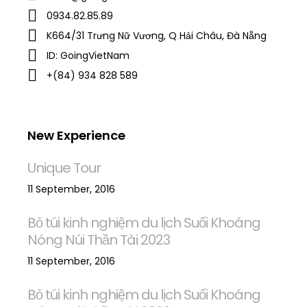
0934.82.85.89
K664/31 Trưng Nữ Vương, Q Hải Châu, Đà Nẵng
ID: GoingVietNam
+(84) 934 828 589
New Experience
Unique Tour
11 September, 2016
Bỏ túi kinh nghiệm du lịch Suối Khoáng
Nóng Núi Thần Tài 2023
11 September, 2016
Bỏ túi kinh nghiệm du lịch Suối Khoáng