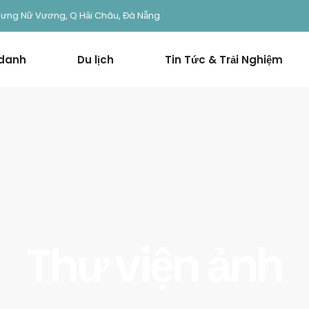
rưng Nữ Vương, Q Hải Châu, Đà Nẵng
 danh
Du lịch
Tin Tức & Trải Nghiệm
Thư viện ảnh