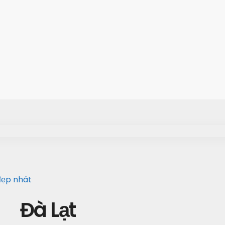
đẹp nhát
Đà Lạt