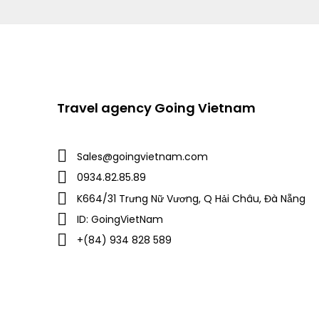
Travel agency Going Vietnam
Sales@goingvietnam.com
0934.82.85.89
K664/31 Trưng Nữ Vương, Q Hải Châu, Đà Nẵng
ID: GoingVietNam
+(84) 934 828 589