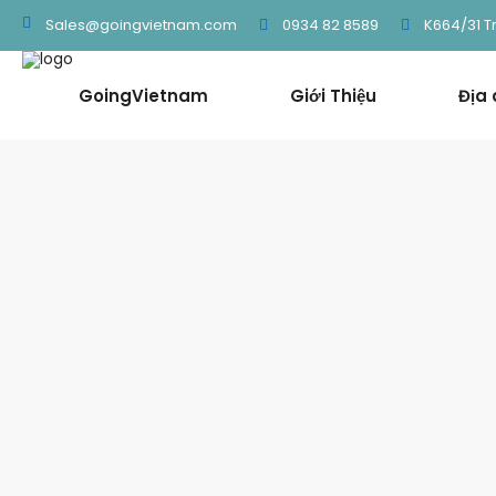
0934 82 8589
K664/31 T
Sales@goingvietnam.com
GoingVietnam
Giới Thiệu
Địa