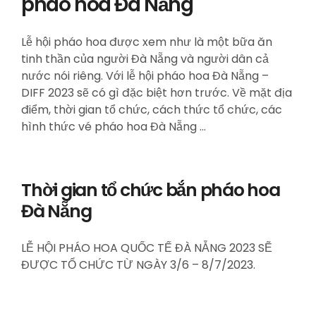
pháo hoa Đà Nẵng
Lễ hội pháo hoa được xem như là một bữa ăn
tinh thần của người Đà Nẵng và người dân cả
nước nói riêng. Với lễ hội pháo hoa Đà Nẵng –
DIFF 2023 sẽ có gì đặc biệt hơn trước. Về mặt địa
điểm, thời gian tổ chức, cách thức tổ chức, các
hình thức vé pháo hoa Đà Nẵng …
Thời gian tổ chức bắn pháo hoa
Đà Nẵng
LỄ HỘI PHÁO HOA QUỐC TẾ ĐÀ NẴNG 2023 SẼ
ĐƯỢC TỔ CHỨC TỪ NGÀY 3/6 – 8/7/2023.