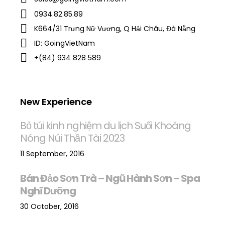
0934.82.85.89
K664/31 Trưng Nữ Vương, Q Hải Châu, Đà Nẵng
ID: GoingVietNam
+(84) 934 828 589
New Experience
Bỏ túi kinh nghiệm du lịch Suối Khoáng
Nóng Núi Thần Tài 2023
11 September, 2016
Bán Đảo Sơn Trà – Ngũ Hành Sơn – Spa
Nghĩ Dưỡng
30 October, 2016