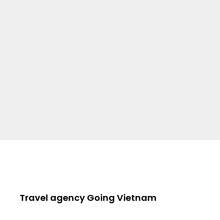
Ngũ Hành Sơn – Phố Cổ Hội An
Làm Đèn Lồng
Rừng Dừa – Phố cổ Hội An –
Làm Đèn Lồng
Team Building, Workshop –
Rừng Dừa Bảy Mẫu – Hội An
Vinwonders – Phố cổ Hội An
Travel agency Going Vietnam