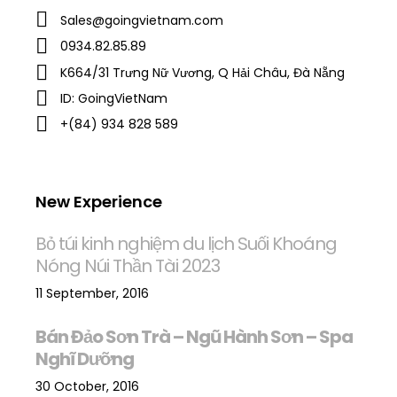
Sales@goingvietnam.com
0934.82.85.89
K664/31 Trưng Nữ Vương, Q Hải Châu, Đà Nẵng
ID: GoingVietNam
+(84) 934 828 589
New Experience
Bỏ túi kinh nghiệm du lịch Suối Khoáng
Nóng Núi Thần Tài 2023
11 September, 2016
Bán Đảo Sơn Trà – Ngũ Hành Sơn – Spa
Nghĩ Dưỡng
30 October, 2016