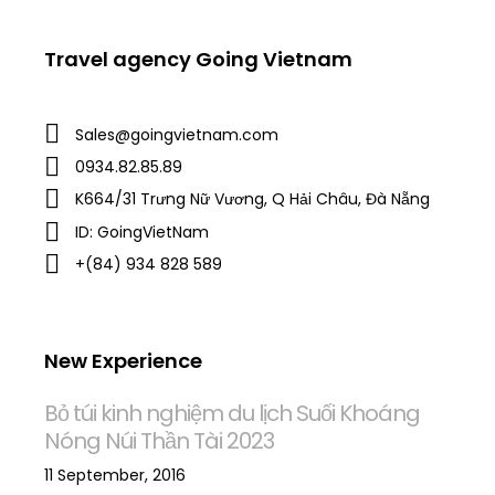
Travel agency Going Vietnam
Sales@goingvietnam.com
0934.82.85.89
K664/31 Trưng Nữ Vương, Q Hải Châu, Đà Nẵng
ID: GoingVietNam
+(84) 934 828 589
New Experience
Bỏ túi kinh nghiệm du lịch Suối Khoáng
Nóng Núi Thần Tài 2023
11 September, 2016