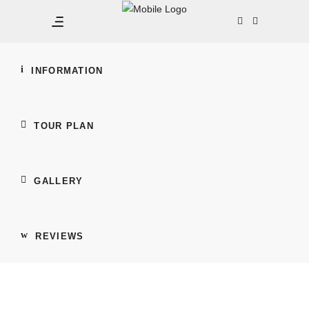
Aquatopia + Cáp
treo SunWorld + Đi
bộ đáy biển (Sea
INFORMATION
Walker)
TOUR PLAN
GALLERY
REVIEWS