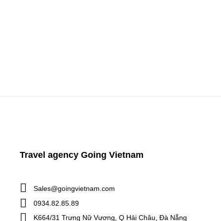
ĐÀ NẴNG 2024 (03 ngày 02 […]
Travel agency Going Vietnam
Sales@goingvietnam.com
0934.82.85.89
K664/31 Trưng Nữ Vương, Q Hải Châu, Đà Nẵng