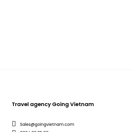
CÁC CHƯƠNG TRÌNH KÍCH CẦU DU LỊCH MÙA HÈ
ĐÀ NẴNG 2024 (03 ngày 02 […]
Travel agency Going Vietnam
Sales@goingvietnam.com