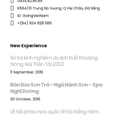
0934.82.85.89
K664/31 Trưng Nữ Vương, Q Hải Châu, Đà Nẵng
ID: GoingVietNam
+(84) 934 828 589
New Experience
Bỏ túi kinh nghiệm du lịch Suối Khoáng
Nóng Núi Thần Tài 2023
11 September, 2016
Bán Đảo Sơn Trà – Ngũ Hành Sơn – Spa
Nghĩ Dưỡng
30 October, 2016
Lễ hội pháo hoa quốc tế Đà Nẵng năm