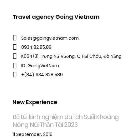
Travel agency Going Vietnam
Sales@goingvietnam.com
0934.82.85.89
K664/31 Trưng Nữ Vương, Q Hải Châu, Đà Nẵng
ID: GoingVietNam
+(84) 934 828 589
New Experience
Bỏ túi kinh nghiệm du lịch Suối Khoáng
Nóng Núi Thần Tài 2023
11 September, 2016