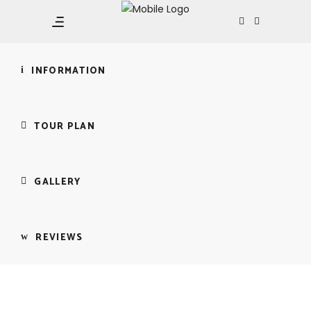
Tham quan 3 đảo
+ Đi bộ đáy biển
(Seawalker)
INFORMATION
TOUR PLAN
GALLERY
REVIEWS