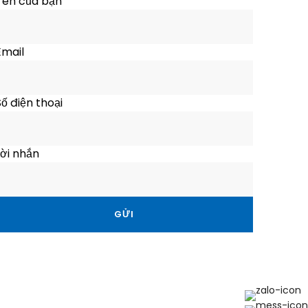
Tên của bạn
Email
Đà Nẵng
ố điện thoại
Hành trình 1 ngày
Bán Đảo Sơn Trà –
ời nhắn
Ngũ Hành Sơn – Spa
Nghỉ Dưỡng
Du khách sẽ được tự mình trải
nghiệm và làm đèn lồng ở phố
cổ, du khách có thể làm và
mang thành quả về
10.0
Superb