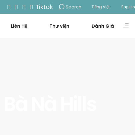
Tiktok
Search
Tiếng Việt
English
Liên Hệ
Thư viện
Đánh Giá
Bà Nà Hills