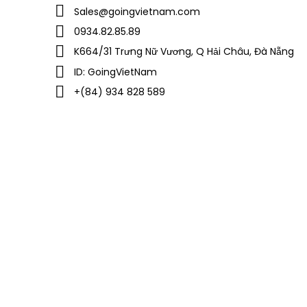
Sales@goingvietnam.com
0934.82.85.89
K664/31 Trưng Nữ Vương, Q Hải Châu, Đà Nẵng
ID: GoingVietNam
+(84) 934 828 589