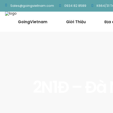
0934 82 8589
K664/31 T
Sales@goingvietnam.com
GoingVietnam
Giới Thiệu
Địa
2N1Đ – Đà 