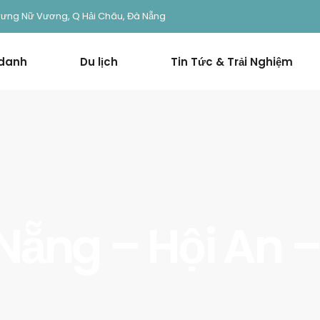
rưng Nữ Vương, Q Hải Châu, Đà Nẵng
 danh
Du lịch
Tin Tức & Trải Nghiệm
Nẵng – Hội An – 