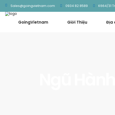
0934 82 8589
K664/31 T
Sales@goingvietnam.com
GoingVietnam
Giới Thiệu
Địa
Ngũ Hành 