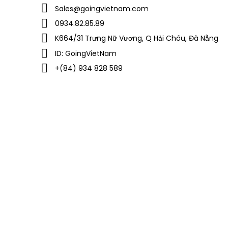
Sales@goingvietnam.com
0934.82.85.89
K664/31 Trưng Nữ Vương, Q Hải Châu, Đà Nẵng
ID: GoingVietNam
+(84) 934 828 589