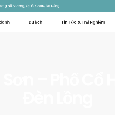
rưng Nữ Vương, Q Hải Châu, Đà Nẵng
 danh
Du lịch
Tin Tức & Trải Nghiệm
Sơn – Phố Cổ 
Đèn Lồng