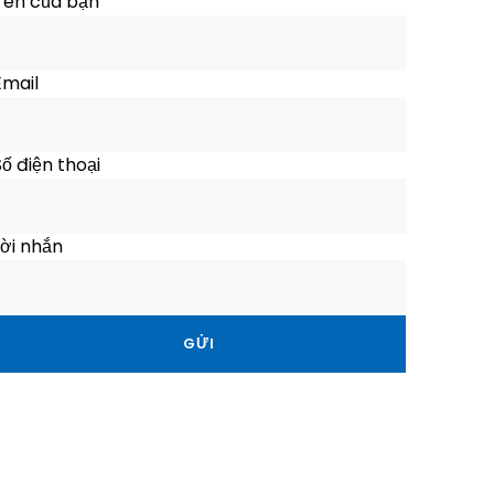
Tên của bạn
Email
Đà Nẵng
ố điện thoại
Hành trình 1 ngày
Bán Đảo Sơn Trà –
ời nhắn
Ngũ Hành Sơn – Spa
Nghỉ Dưỡng
Du khách sẽ được tự mình trải
nghiệm và làm đèn lồng ở phố
cổ, du khách có thể làm và
mang thành quả về
10.0
Superb