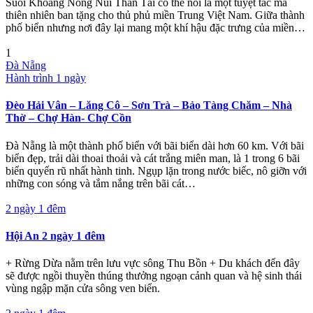
Suối Khoáng Nóng Núi Thần Tài có thể nói là một tuyệt tác mà
thiên nhiên ban tặng cho thủ phủ miền Trung Việt Nam. Giữa thành
phố biển nhưng nơi đây lại mang một khí hậu đặc trưng của miền…
1
Đà Nẵng
Hành trình 1 ngày
Đèo Hải Vân – Lăng Cô – Sơn Trà – Bảo Tàng Chăm – Nhà
Thờ – Chợ Hàn- Chợ Cồn
Đà Nẵng là một thành phố biển với bãi biển dài hơn 60 km. Với bãi
biển đẹp, trải dài thoai thoải và cát trắng miên man, là 1 trong 6 bãi
biển quyến rũ nhất hành tinh. Ngụp lặn trong nước biếc, nô giỡn với
những con sóng và tắm nắng trên bãi cát…
2 ngày 1 đêm
Hội An 2 ngày 1 đêm
+ Rừng Dừa nằm trên lưu vực sông Thu Bồn + Du khách đến đây
sẽ được ngồi thuyền thúng thưởng ngoạn cảnh quan và hệ sinh thái
vùng ngập mặn cửa sông ven biển.