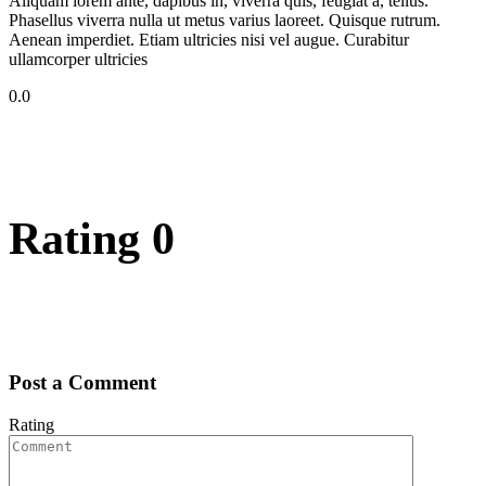
Aliquam lorem ante, dapibus in, viverra quis, feugiat a, tellus.
Phasellus viverra nulla ut metus varius laoreet. Quisque rutrum.
Aenean imperdiet. Etiam ultricies nisi vel augue. Curabitur
ullamcorper ultricies
0.0
Rating
0
Post a Comment
Rating