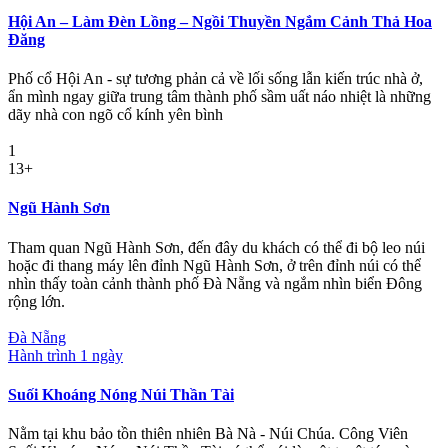
Hội An – Làm Đèn Lồng – Ngồi Thuyền Ngắm Cảnh Thả Hoa
Đăng
Phố cổ Hội An - sự tương phản cả về lối sống lẫn kiến trúc nhà ở,
ẩn mình ngay giữa trung tâm thành phố sầm uất náo nhiệt là những
dãy nhà con ngõ cổ kính yên bình
1
13+
Ngũ Hành Sơn
Tham quan Ngũ Hành Sơn, đến đây du khách có thể đi bộ leo núi
hoặc đi thang máy lên đỉnh Ngũ Hành Sơn, ở trên đỉnh núi có thể
nhìn thấy toàn cảnh thành phố Đà Nẵng và ngắm nhìn biển Đông
rộng lớn.
Đà Nẵng
Hành trình 1 ngày
Suối Khoáng Nóng Núi Thần Tài
Nằm tại khu bảo tồn thiên nhiên Bà Nà - Núi Chúa. Công Viên