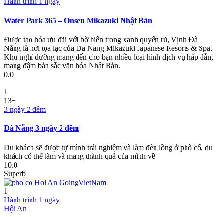
Hành trình 1 ngày
Water Park 365 – Onsen Mikazuki Nhật Bản
Được tạo hóa ưu đãi với bờ biển trong xanh quyến rũ, Vịnh Đà
Nẵng là nơi tọa lạc của Da Nang Mikazuki Japanese Resorts & Spa.
Khu nghỉ dưỡng mang đến cho bạn nhiều loại hình dịch vụ hấp dẫn,
mang đậm bản sắc văn hóa Nhật Bản.
0.0
1
13+
3 ngày 2 đêm
Đà Nẵng 3 ngày 2 đêm
Du khách sẽ được tự mình trải nghiệm và làm đèn lồng ở phố cổ, du
khách có thể làm và mang thành quả của mình về
10.0
Superb
1
Hành trình 1 ngày
Hội An