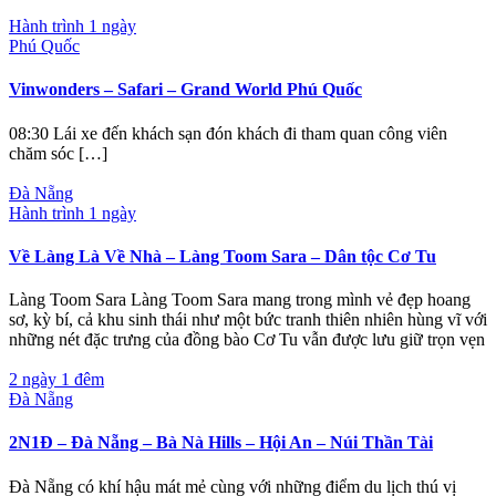
Hành trình 1 ngày
Phú Quốc
Vinwonders – Safari – Grand World Phú Quốc
08:30 Lái xe đến khách sạn đón khách đi tham quan công viên
chăm sóc […]
Đà Nẵng
Hành trình 1 ngày
Về Làng Là Về Nhà – Làng Toom Sara – Dân tộc Cơ Tu
Làng Toom Sara Làng Toom Sara mang trong mình vẻ đẹp hoang
sơ, kỳ bí, cả khu sinh thái như một bức tranh thiên nhiên hùng vĩ với
những nét đặc trưng của đồng bào Cơ Tu vẫn được lưu giữ trọn vẹn
2 ngày 1 đêm
Đà Nẵng
2N1Đ – Đà Nẵng – Bà Nà Hills – Hội An – Núi Thần Tài
Đà Nẵng có khí hậu mát mẻ cùng với những điểm du lịch thú vị