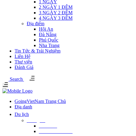
1 NGÀY
2 NGÀY 1 ĐÊM
3 NGÀY 2 ĐÊM
4 NGÀY 3 ĐÊM
Địa điểm
Hội An
Đà Nẵng
Phú Quốc
Nha Trang
Tin Tức & Trải Nghiệm
Liên Hệ
Thư viện
Đánh Giá
Search
GoingVietNam Trang Chủ
Địa danh
Du lịch
Thời gian
1 NGÀY
2 NGÀY 1 ĐÊM