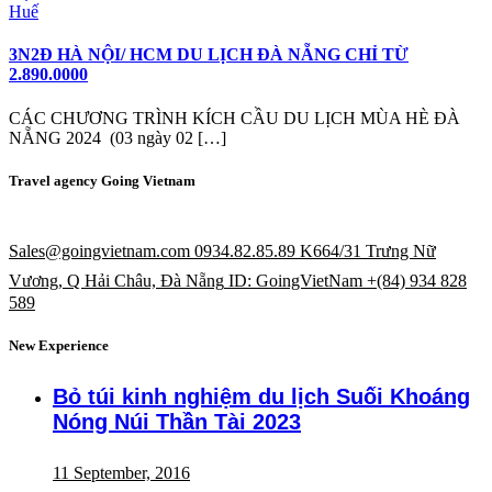
Huế
3N2Đ HÀ NỘI/ HCM DU LỊCH ĐÀ NẴNG CHỈ TỪ
2.890.0000
CÁC CHƯƠNG TRÌNH KÍCH CẦU DU LỊCH MÙA HÈ ĐÀ
NẴNG 2024 (03 ngày 02 […]
Travel agency Going Vietnam
Sales@goingvietnam.com
0934.82.85.89
K664/31 Trưng Nữ
Vương, Q Hải Châu, Đà Nẵng
ID: GoingVietNam
+(84) 934 828
589
New Experience
Bỏ túi kinh nghiệm du lịch Suối Khoáng
Nóng Núi Thần Tài 2023
11 September, 2016