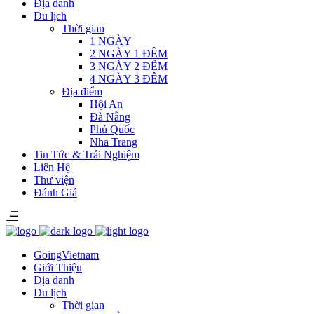
Địa danh
Du lịch
Thời gian
1 NGÀY
2 NGÀY 1 ĐÊM
3 NGÀY 2 ĐÊM
4 NGÀY 3 ĐÊM
Địa điểm
Hội An
Đà Nẵng
Phú Quốc
Nha Trang
Tin Tức & Trải Nghiệm
Liên Hệ
Thư viện
Đánh Giá
GoingVietnam
Giới Thiệu
Địa danh
Du lịch
Thời gian