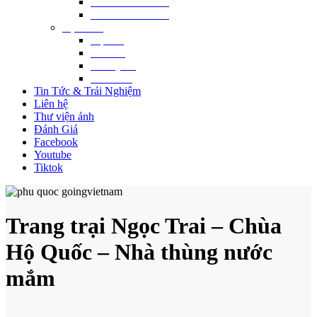
3 NGÀY 2 ĐÊM
4 NGÀY 3 ĐÊM
Địa điểm
Hội An
Đà Nẵng
Phú Quốc
Nha Trang
Tin Tức & Trải Nghiệm
Liên hệ
Thư viện ảnh
Đánh Giá
Facebook
Youtube
Tiktok
Trang trại Ngọc Trai – Chùa
Hộ Quốc – Nhà thùng nước
mắm