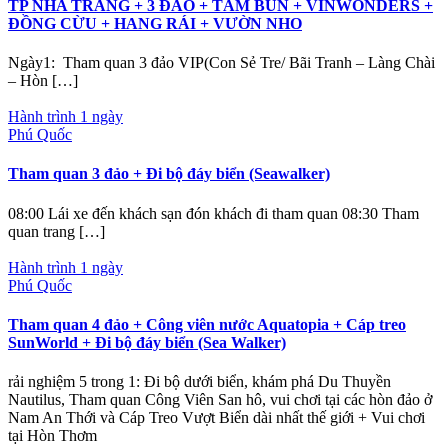
TP NHA TRANG + 3 ĐẢO + TẮM BÙN + VINWONDERS +
ĐỒNG CỪU + HANG RÁI + VƯỜN NHO
Ngày1: Tham quan 3 đảo VIP(Con Sẻ Tre/ Bãi Tranh – Làng Chài
– Hòn […]
Hành trình 1 ngày
Phú Quốc
Tham quan 3 đảo + Đi bộ đáy biển (Seawalker)
08:00 Lái xe đến khách sạn đón khách đi tham quan 08:30 Tham
quan trang […]
Hành trình 1 ngày
Phú Quốc
Tham quan 4 đảo + Công viên nước Aquatopia + Cáp treo
SunWorld + Đi bộ đáy biển (Sea Walker)
rải nghiệm 5 trong 1: Đi bộ dưới biển, khám phá Du Thuyền
Nautilus, Tham quan Công Viên San hô, vui chơi tại các hòn đảo ở
Nam An Thới và Cáp Treo Vượt Biển dài nhất thế giới + Vui chơi
tại Hòn Thơm