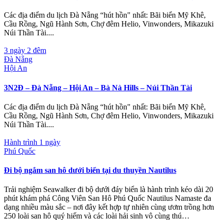
Các địa điểm du lịch Đà Nẵng “hút hồn" nhất: Bãi biển Mỹ Khê,
Cầu Rồng, Ngũ Hành Sơn, Chợ đêm Helio, Vinwonders, Mikazuki
Núi Thần Tài....
3 ngày 2 đêm
Đà Nẵng
Hội An
3N2Đ – Đà Nẵng – Hội An – Bà Nà Hills – Núi Thần Tài
Các địa điểm du lịch Đà Nẵng “hút hồn" nhất: Bãi biển Mỹ Khê,
Cầu Rồng, Ngũ Hành Sơn, Chợ đêm Helio, Vinwonders, Mikazuki
Núi Thần Tài....
Hành trình 1 ngày
Phú Quốc
Đi bộ ngắm san hô dưới biển tại du thuyền Nautilus
Trải nghiệm Seawalker đi bộ dưới đáy biển là hành trình kéo dài 20
phút khám phá Công Viên San Hô Phú Quốc Nautilus Namaste đa
dạng nhiều màu sắc – nơi đây kết hợp tự nhiên cùng ươm trồng hơn
250 loài san hô quý hiếm và các loài hải sinh vô cùng thú…