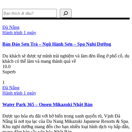
Tìm kiếm
Đà Nẵng
Hành trình 1 ngày
Bán Đảo Sơn Trà – Ngũ Hành Sơn – Spa Nghỉ Dưỡng
Du khách sẽ được tự mình trải nghiệm và làm đèn lồng ở phố cổ, du
khách có thể làm và mang thành quả về
10.0
Superb
1
Đà Nẵng
Hành trình 1 ngày
Water Park 365 – Onsen Mikazuki Nhật Bản
Được tạo hóa ưu đãi với bờ biển trong xanh quyến rũ, Vịnh Đà
Nẵng là nơi tọa lạc của Da Nang Mikazuki Japanese Resorts & Spa.
Khu nghỉ dưỡng mang đến cho bạn nhiều loại hình dịch vụ hấp dẫn,
mang đậm bản sắc văn hóa Nhật Bản.