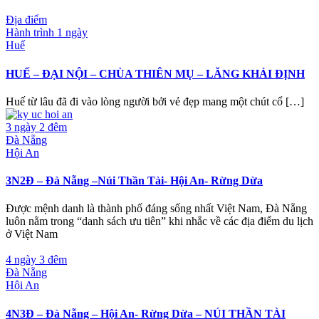
Địa điểm
Hành trình 1 ngày
Huế
HUẾ – ĐẠI NỘI – CHÙA THIÊN MỤ – LĂNG KHẢI ĐỊNH
Huế từ lâu đã đi vào lòng người bởi vẻ đẹp mang một chút cổ […]
3 ngày 2 đêm
Đà Nẵng
Hội An
3N2Đ – Đà Nẵng –Núi Thần Tài- Hội An- Rừng Dừa
Được mệnh danh là thành phố đáng sống nhất Việt Nam, Đà Nẵng
luôn nằm trong “danh sách ưu tiên” khi nhắc về các địa điểm du lịch
ở Việt Nam
4 ngày 3 đêm
Đà Nẵng
Hội An
4N3Đ – Đà Nẵng – Hội An- Rừng Dừa – NÚI THẦN TÀI