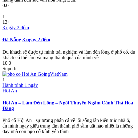
0.0
1
13+
3 ngày 2 đêm
Đà Nẵng 3 ngày 2 đêm
Du khách sẽ được tự mình trải nghiệm và làm đèn lồng ở phố cổ, du
khách có thể làm và mang thành quả của mình về
10.0
Superb
1
Hành trình 1 ngày
Hội An
Hội An – Làm Đèn Lồng – Ngồi Thuyền Ngắm Cảnh Thả Hoa
Đăng
Phố cổ Hội An - sự tương phản cả về lối sống lẫn kiến trúc nhà ở,
ẩn mình ngay giữa trung tâm thành phố sầm uất náo nhiệt là những
dãy nhà con ngõ cổ kính yên bình