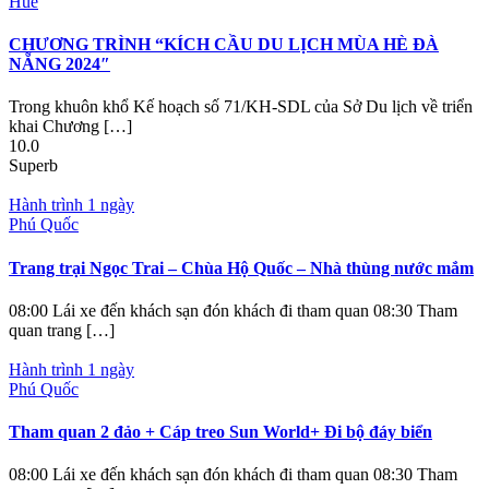
Huế
CHƯƠNG TRÌNH “KÍCH CẦU DU LỊCH MÙA HÈ ĐÀ
NẴNG 2024″
Trong khuôn khổ Kế hoạch số 71/KH-SDL của Sở Du lịch về triển
khai Chương […]
10.0
Superb
Hành trình 1 ngày
Phú Quốc
Trang trại Ngọc Trai – Chùa Hộ Quốc – Nhà thùng nước mắm
08:00 Lái xe đến khách sạn đón khách đi tham quan 08:30 Tham
quan trang […]
Hành trình 1 ngày
Phú Quốc
Tham quan 2 đảo + Cáp treo Sun World+ Đi bộ đáy biển
08:00 Lái xe đến khách sạn đón khách đi tham quan 08:30 Tham