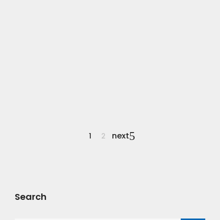
Bán Đảo Sơn Trà – Ngũ Hành Sơn –
Spa Nghĩ Dưỡng
Tham quan Sơn Trà, cách trung tâm thành phố
tầm 13km. Bán đảo Sơn Trà
30 October, 2016
0 Comments
next
1
2
Search