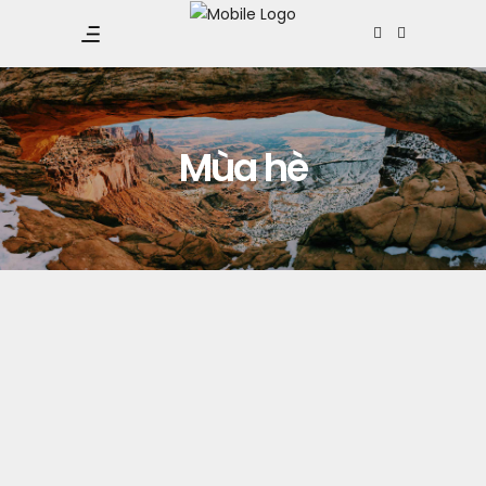
Mùa hè
REVIEW VINWONDERS NAM HỘI AN
2023
VinWonders Nam Hội An là khu vui chơi mới lạ,