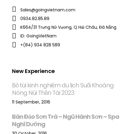
Sales@goingvietnam.com
0934.82.85.89
K664/31 Trưng Nữ Vương, Q Hải Châu, Đà Nẵng
ID: GoingVietNam
+(84) 934 828 589
New Experience
Bỏ túi kinh nghiệm du lịch Suối Khoáng
Nóng Núi Thần Tài 2023
11 September, 2016
Bán Đảo Sơn Trà – Ngũ Hành Sơn – Spa
Nghĩ Dưỡng
30 October, 2016