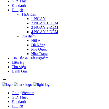
Giới Thiệu
Địa danh
Du lịch
Thời gian
1 NGÀY
2 NGÀY 1 ĐÊM
3 NGÀY 2 ĐÊM
4 NGÀY 3 ĐÊM
Địa điểm
Hội An
Đà Nẵng
Phú Quốc
Nha Trang
Tin Tức & Trải Nghiệm
Liên Hệ
Thư viện
Đánh Giá
GoingVietnam
Giới Thiệu
Địa danh
Du lịch