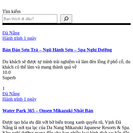
Tìm kiếm
Đà Nẵng
Hành trình 1 ngày
Bán Đảo Sơn Trà – Ngũ Hành Sơn – Spa Nghỉ Dưỡng
Du khách sẽ được tự mình trải nghiệm và làm đèn lồng ở phố cổ, du
khách có thể làm và mang thành quả về
10.0
Superb
1
Đà Nẵng
Hành trình 1 ngày
Water Park 365 – Onsen Mikazuki Nhật Bản
Được tạo hóa ưu đãi với bờ biển trong xanh quyến rũ, Vịnh Đà
Nẵng là nơi tọa lạc của Da Nang Mikazuki Japanese Resorts & Spa.
Khu nghỉ dưỡng mang đến cho bạn nhiều loại hình dịch vụ hấp dẫn,