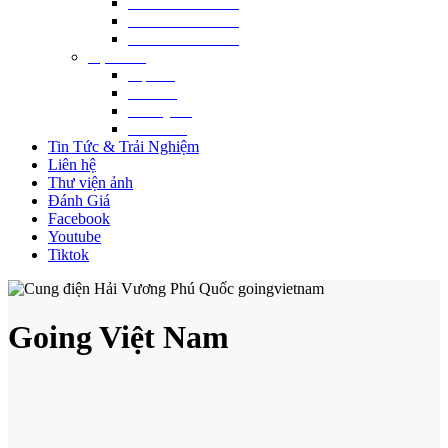
2 NGÀY 1 ĐÊM
3 NGÀY 2 ĐÊM
4 NGÀY 3 ĐÊM
Địa điểm
Hội An
Đà Nẵng
Phú Quốc
Nha Trang
Tin Tức & Trải Nghiệm
Liên hệ
Thư viện ảnh
Đánh Giá
Facebook
Youtube
Tiktok
Going Việt Nam