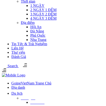
Thời gian
1 NGÀY
2 NGÀY 1 ĐÊM
3 NGÀY 2 ĐÊM
4 NGÀY 3 ĐÊM
Địa điểm
Hội An
Đà Nẵng
Phú Quốc
Nha Trang
Tin Tức & Trải Nghiệm
Liên Hệ
Thư viện
Đánh Giá
Search
GoingVietNam Trang Chủ
Địa danh
Du lịch
Thời gian
1 NGÀY