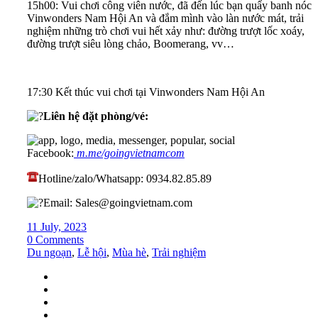
15h00: Vui chơi công viên nước, đã đến lúc bạn quẩy banh nóc
Vinwonders Nam Hội An và đắm mình vào làn nước mát, trải
nghiệm những trò chơi vui hết xảy như: đường trượt lốc xoáy,
đường trượt siêu lòng chảo, Boomerang, vv…
17:30 Kết thúc vui chơi tại Vinwonders Nam Hội An
Liên hệ đặt phòng/vé:
Facebook:
m.me/goingvietnamcom
Hotline/zalo/Whatsapp: 0934.82.85.89
Email: Sales@goingvietnam.com
11 July, 2023
0 Comments
Du ngoạn
,
Lễ hội
,
Mùa hè
,
Trải nghiệm