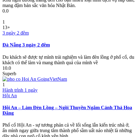
mang đậm bản sắc văn hóa Nhật Bản.
0.0
1
13+
3 ngày 2 đêm
Đà Nẵng 3 ngày 2 đêm
Du khách sẽ được tự mình trải nghiệm và làm đèn lồng ở phố cổ, du
khách có thể làm và mang thành quả của mình về
10.0
Superb
1
Hành trình 1 ngày
Hội An
Hội An – Làm Đèn Lồng – Ngồi Thuyền Ngắm Cảnh Thả Hoa
Đăng
Phố cổ Hội An - sự tương phản cả về lối sống lẫn kiến trúc nhà ở,
ẩn mình ngay giữa trung tâm thành phố sầm uất náo nhiệt là những
dãy nhà con ngõ cổ kính yên bình