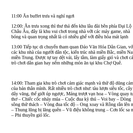
11:00 Ăn buffet trưa và nghỉ ngơi
12:00: Ăn trưa xong thì thư thả đến khu lâu đài bên phía Đại Lộ
Châu Âu, đây là khu vui chơi trong nhà với các máy game, nhà
bóng và quan trọng nhất là có nhiều ghế với điều hòa mát lạnh
13:00 Tiếp tục di chuyển tham quan Đảo Văn Hóa Dân Gian, vớ
các khu nhà của người dân tộc, kiến trúc nhà miền Bắc, miền N
miền Trung. Được tự tay dệt vải, lấy tằm, làm giấy gió và chơi c
trò chơi dân gian hay nếm những món ăn tại khu Chợ Quê.
14:00: Tham gia khu trò chơi cảm giác mạnh và thử độ dũng cả
của bản thân mình. Rất nhiều trò chơi như: tàu lượn siêu tốc, cây
dây văng, thế giới úp ngược, Máng trượt vạn hoa – Vòng quay t
thơ – Chiếc cốc nhảy múa – Cuộc đua kỳ thú – Voi bay – Dòng
sông thử thách – Vòng đua tốc độ – Ong xoay và Rồng rắn lên 
– Thung lũng bị lãng quên – Vũ điệu không trung – Cơn lốc sa 
– Phi thuyền gió lốc.