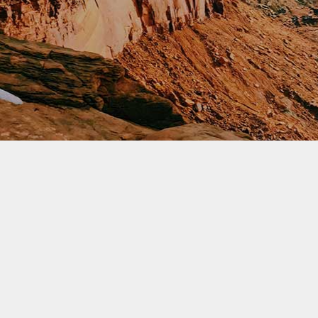
NHỮNG MÓN ĂN NHẤT
ĐỊNH PHẢI THƯỞNG THỨC
KHI ĐẾN ĐÀ NẴNG
Đà Nẵng Tp xinh đẹp với nhiều món
ăn hấp dẫn,tuy nhiên món ăn gây