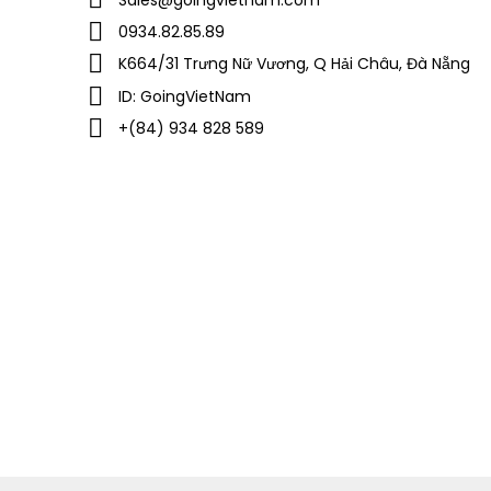
Sales@goingvietnam.com
0934.82.85.89
K664/31 Trưng Nữ Vương, Q Hải Châu, Đà Nẵng
ID: GoingVietNam
+(84) 934 828 589