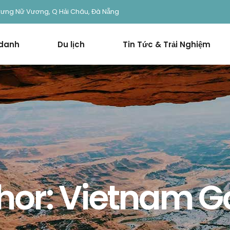
rưng Nữ Vương, Q Hải Châu, Đà Nẵng
 danh
Du lịch
Tin Tức & Trải Nghiệm
hor: Vietnam G