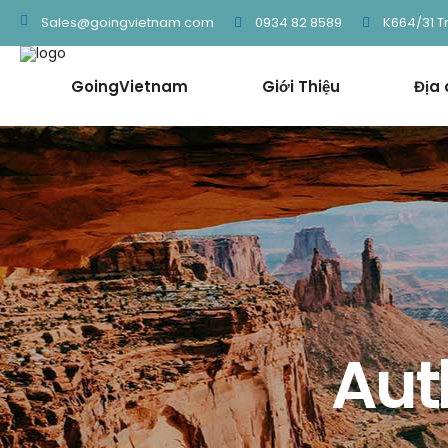
0934 82 8589
K664/31 T
Sales@goingvietnam.com
GoingVietnam
Giới Thiệu
Địa
Aut