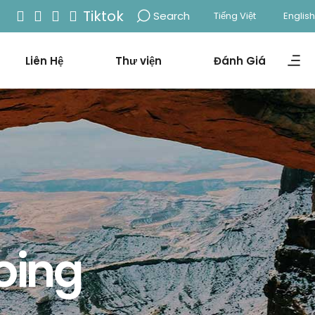
Tiktok
Search
Tiếng Việt
English
Liên Hệ
Thư viện
Đánh Giá
oing