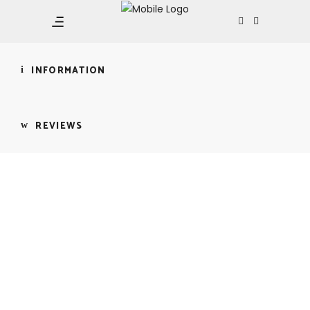
TRÌNH “KÍCH CẦU
DU LỊCH MÙA HÈ ĐÀ
NẴNG 2024″
INFORMATION
REVIEWS