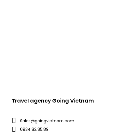
CÁC CHƯƠNG TRÌNH KÍCH CẦU DU LỊCH MÙA HÈ
ĐÀ NẴNG 2024 (03 ngày 02 […]
Travel agency Going Vietnam
Sales@goingvietnam.com
0934.82.85.89